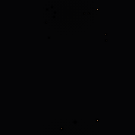
Membresías
Torniquete
de Patrocinio
/ Retail
Boletos
y En Vivo