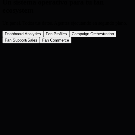
Un sistema operativo para tu fan
ecosystem
Un panel. Todos tus datos. Agentes ejecutando en segundo plano.
Dashboard Analytics
Fan Profiles
Campaign Orchestration
Fan Support/Sales
Fan Commerce
app.altis.io /
dashboard
Overview
Fans
Commerce
Messaging
Agents
Settings
Search fans, segments, campaigns…