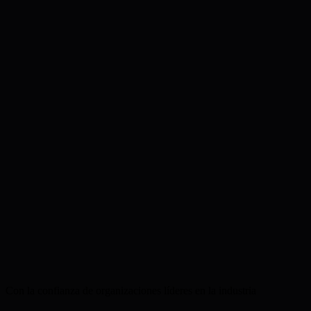
+200–300 upgrades
Ticket Sales by Category
Status
:
Poor
Expected Attendance
29,800
−3,700 vs target
GA
Family
Premium
Suite
Supp.
Con la confianza de organizaciones líderes en la industria