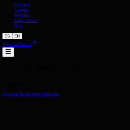
Producto
Agentes
Módulos
Integraciones
Blog
ES
EN
Agendar Demo
Activa los datos de tus fans.
La plataforma de IA para la industria deportiva que unifica el
comportamiento de tus fans y lo transforma en ingresos.
Agendar Reunión
Ver Módulos
DE DÓNDE VIENEN TUS FANS
DÓNDE DISPARAS TUS VENTAS